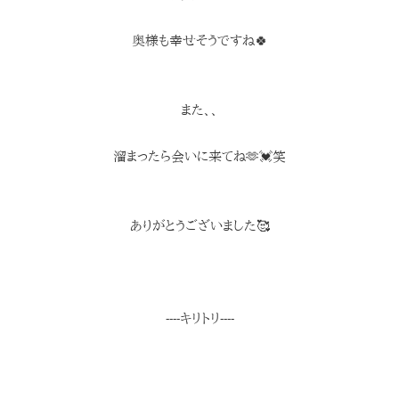
奥様も幸せそうですね🍀
また、、
溜まったら会いに来てね🫶💓笑
ありがとうございました🥰
----キリトリ----