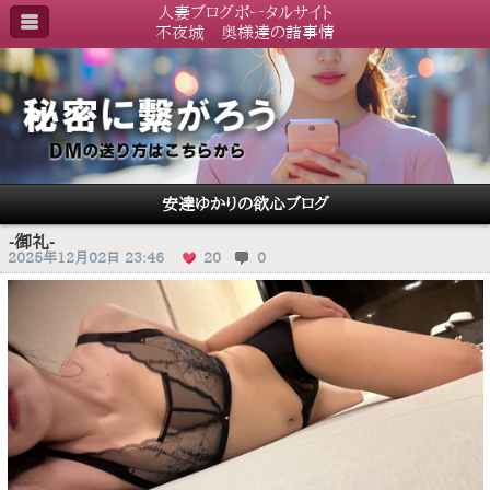
人妻ブログポータルサイト
不夜城 奥様達の諸事情
安達ゆかりの欲心ブログ
-御礼-
2025年12月02日 23:46
20
0