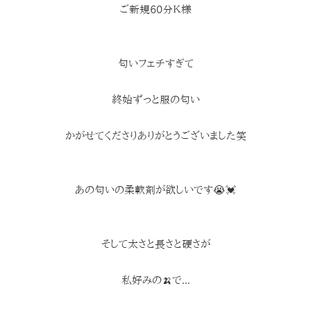
ご新規60分Ｋ様
匂いフェチすぎて
終始ずっと服の匂い
かがせてくださりありがとうございました笑
あの匂いの柔軟剤が欲しいです😭💓
そして太さと長さと硬さが
私好みの🍌で...