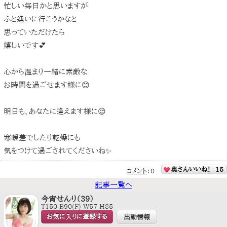
忙しい毎日かと思いますが
ふと逢いに行こうかなと
思っていただけたら
嬉しいです💕
心から温まり一緒に素敵な
お時間を過ごせます様に😊
明日も、あなたに逢えます様に😌
寒暖差でしたり乾燥にも
気をつけて過ごされてくださいね✨
奥さんいいね！
15
コメント
：
0
記事一覧へ
今宵せんり（39）
T150 B90(F) W57 H85
お気に入りに登録する
出勤情報