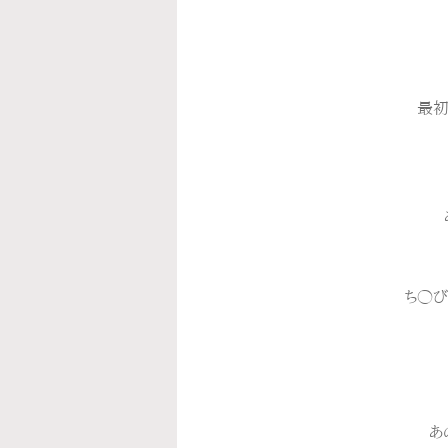
最初
ち◯び
あ