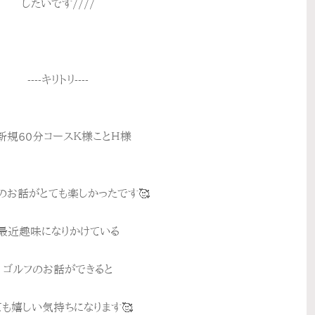
したいです////
----キリトリ----
新規60分コースＫ様ことＨ様
のお話がとても楽しかったです🥰
最近趣味になりかけている
ゴルフのお話ができると
ても嬉しい気持ちになります🥰