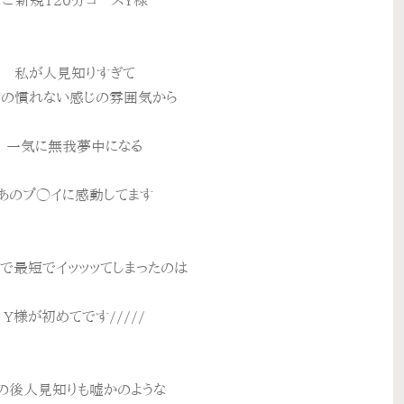
ご新規120分コースY様
私が人見知りすぎて
の慣れない感じの雰囲気から
一気に無我夢中になる
あのプ◯イに感動してます
で最短でイッッッてしまったのは
Y様が初めてです/////
の後人見知りも嘘かのような