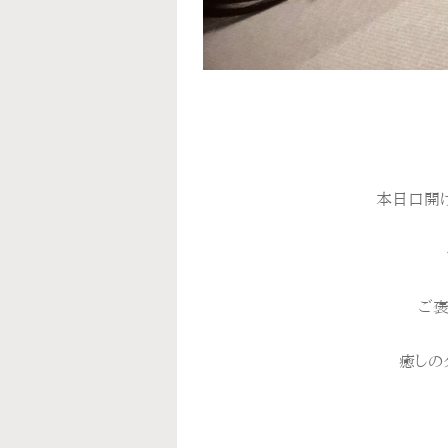
本日口開け
ご褒
癒しの