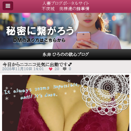
人妻ブログポータルサイト
不夜城 奥様達の諸事情
永井 ひろのの欲心ブログ
今日からニコニコ元気に出勤です💕
2025年11月10日 14:01
20
0