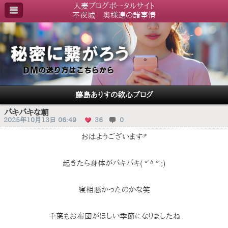
人妻ブログポータルサイト
不夜城 奥様達の諸事情
藤島ありすの欲心ブログ
バキバキな朝
2025年10月13日 06:49
36
0
おはようございますᵕ̈*
起きたら身体がバキバキ( °᷄ ᐞ °᷅ ;)
寝相悪かったのかな笑
千葉もお布団がほしい季節になりましたね