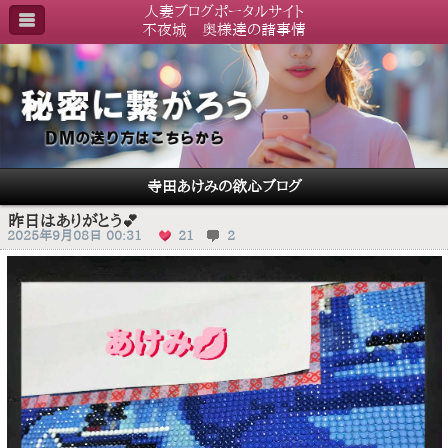
人妻ブログポータルサイト
不夜城 奥様達の諸事情
寺田あけみの欲心ブログ
昨日はありがとう💕
2025年9月08日 00:31
21
2