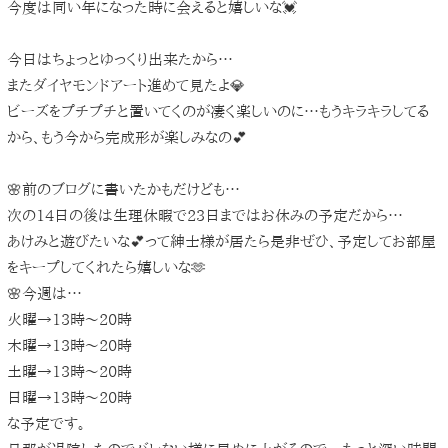
今度は同い年になった時に会えると嬉しいな💓
今日はちょっとゆっくり出来たから…
またダイヤモンドアート進めて見たよ💎
ビーズをプチプチと置いてくのが凄く楽しいのに…もうキラキラしてる
から、もう今から完成形が楽しみなの💕
🌸前のブログに書いたかもだけども…
次の14日の後は生理休暇で23日まではお休みの予定だから…
あけみと遊びたいな💕って紳士様が居たら是非ぜひ、予定してお部屋
をキープしてくれたら嬉しいな🫶
🌸今週は…
火曜→13時〜20時
木曜→13時〜20時
土曜→13時〜20時
日曜→13時〜20時
な予定です。