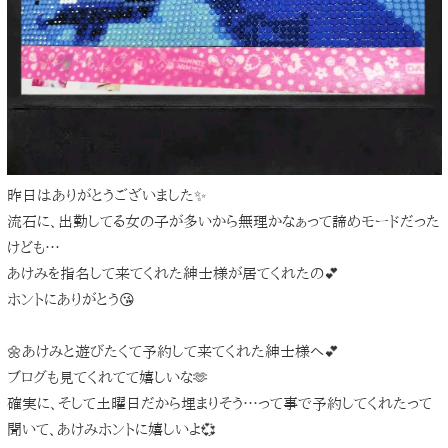
昨日はありがとうございました✨
流石に、出勤してる女の子が多いから無理かなぁって諦めモードだった
けども…
あけみを指名して来てくれた紳士様が居てくれたの💕
ホントにありがとう😘
🌼あけみと遊びたくて予約して来てくれた紳士様へ💕
ブログも見てくれてて嬉しいな🫶
確実に、そして土曜日だから埋まりそう…って事で予約してくれたって
聞いて、あけみホントに嬉しいよ💞