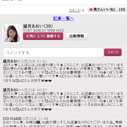
奥さんいいね！
100
コメント
：
3
記事一覧へ
望月あおい（39）
T157 B86(D) W59 H88
お気に入りに登録する
出勤情報
望月あおい
8月23日 01:01
AZさん💗こんばんは🌙お疲れ様です🍀こちらこそ、お返事ありがとうございます
🥰お褒めのお言葉もありがとうございます💗あおいの写真をご覧になって元気に
なってくださるの嬉しいです🥰AZさんもお仕事頑張ってくださいね🍀1日でも早
くお逢いしたいだなんて嬉しいです💗AZさんにお逢いできる日を楽しみにしてお
りますね🥰AZさん大好き💓❤️❤️
望月あおい
8月23日 00:57
AZさん💗こんばんは🌙お疲れ様です🍀こちらこそ、お返事ありがとうございます
🥰お褒めのお言葉もありがとうございます💗あおいの写真をご覧になって元気に
なってくださるの嬉しいです🥰AZさんもお仕事頑張ってくださいね🍀1日でも早
くお逢いしたいだなんて嬉しいです💗AZさんにお逢いできる日を楽しみにしてお
りますね🥰AZさん大好き💓❤️❤️
NO NAME
8月22日 21:09
あおいさん💗。今晩は🌃。お疲れ様です‼️。お返事ありがとうございます🙇。素敵
なお写真ですね。絵文字がたくさんあって可愛い❤️お写真ですね‼️。このお写真