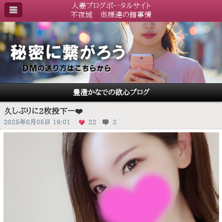
人妻ブログポータルサイト
不夜城 奥様達の諸事情
豊澄かなでの欲心ブログ
久しぶりに2枚投下ー❤️
2025年8月05日 19:01
22
2