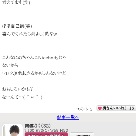
考えてます(笑)
ほぼ自己満(笑)
喜んでくれたら尚よし！的なw
こんなにめちゃんこNicebodyじゃ
ないから
ワロタ現象起きるかもしんないけど
おもしろいかも？
なーんて…( ＾ω＾ )
奥さんいいね！
16
コメント
：
2
記事一覧へ
南雲さく（32）
T160 B78(C) W59 H88