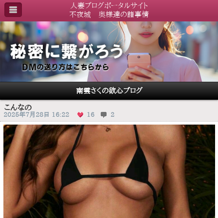
人妻ブログポータルサイト
不夜城 奥様達の諸事情
南雲さくの欲心ブログ
こんなの
2025年7月28日 16:22
16
2