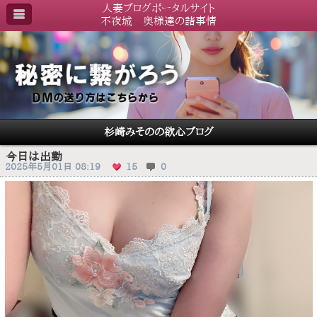
人妻ブログポータルサイト
不夜城 奥様達の諸事情
杉崎みそのの欲心ブログ
今日は出勤
2025年5月01日 08:19
15
0