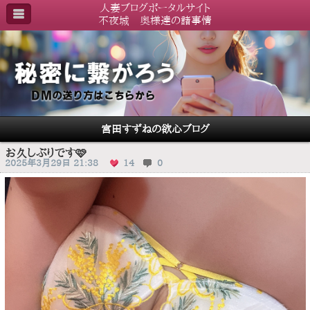
人妻ブログポータルサイト
不夜城 奥様達の諸事情
宮田すずねの欲心ブログ
お久しぶりです🩷
2025年3月29日 21:38
14
0