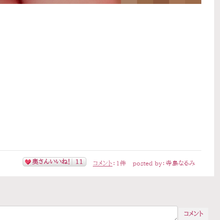
奥さんいいね！
11
コメント
：
1
件
posted by：
寺島なるみ