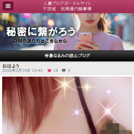
人妻ブログポータルサイト
不夜城 奥様達の諸事情
寺島なるみの欲心ブログ
おはよう
2025年2月16日 10:42
19
0