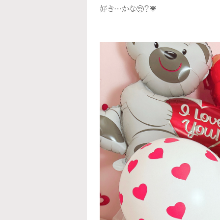
好き…かな🥺？💗