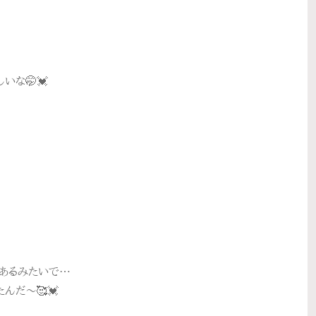
いな🤭💓
もあるみたいで…
んだ〜🥰💓