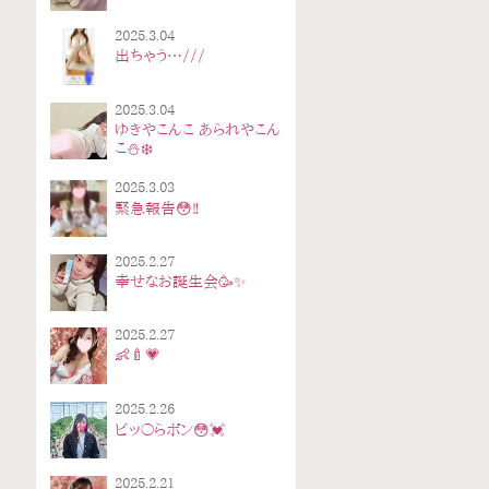
2025.3.04
出ちゃう…///
2025.3.04
ゆきやこんこ あられやこん
こ⛄️❄️
2025.3.03
緊急報告😳‼️
2025.2.27
幸せなお誕生会🥳✨️
2025.2.27
👶🍼💗
2025.2.26
ビッ〇らポン😳💓
2025.2.21