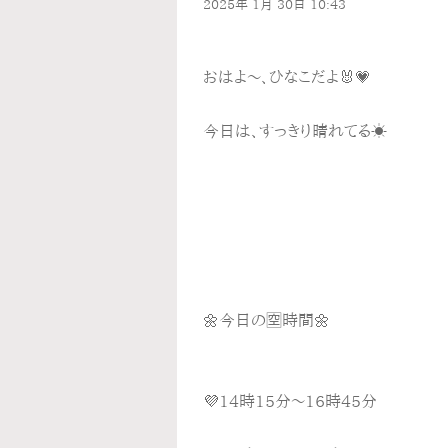
2025年
1月
30日
10:43
おはよ〜、ひなこだよ🐰💗
今日は、すっきり晴れてる☀️
🌼今日の🈳時間🌼
💜14時15分〜16時45分