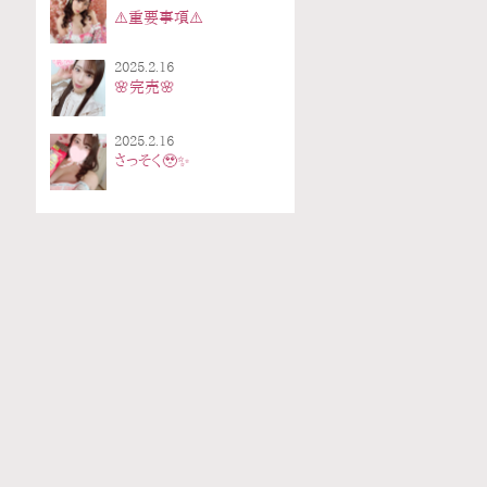
⚠️重要事項⚠️
2025.2.16
🌸完売🌸
2025.2.16
さっそく🥹✨️