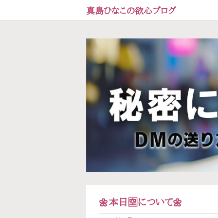
真島ひなこの欲心ブログ
🌼本日🈳について🌼