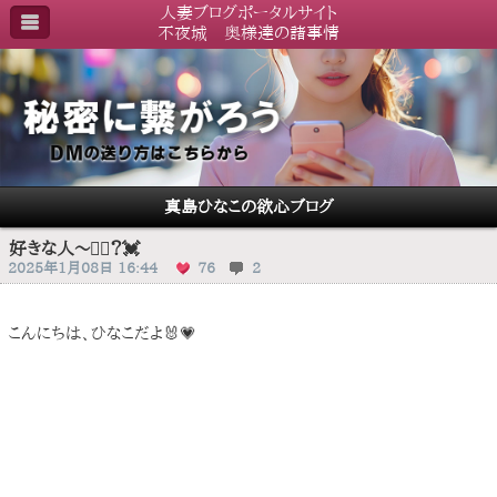
人妻ブログポータルサイト
不夜城 奥様達の諸事情
真島ひなこの欲心ブログ
好きな人〜🙋‍♀️？💓
2025年1月08日 16:44
76
2
こんにちは、ひなこだよ🐰💗