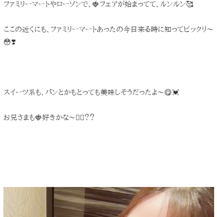
ファミリーマートやローソンで、🍓フェアが始まってて、ルンルン🥰
ここの近くにも、ファミリーマートあったの今日来る時に知ってビックリ〜
😳❣️
スイーツ系も、パンとかもとっても美味しそうだったよ〜😋💓
お兄さまも🍓好きかな〜🙋‍♀️？？