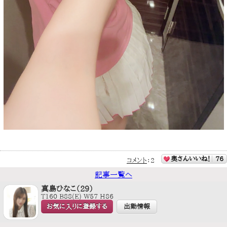
奥さんいいね！
76
コメント
：
2
記事一覧へ
真島ひなこ（29）
T160 B88(E) W57 H86
お気に入りに登録する
出勤情報