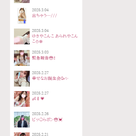
2025.3.04
出ちゃう…///
2025.3.04
ゆきやこんこ あられやこん
こ⛄️❄️
2025.3.03
緊急報告😳‼️
2025.2.27
幸せなお誕生会🥳✨️
2025.2.27
👶🍼💗
2025.2.26
ビッ〇らポン😳💓
2025.2.21