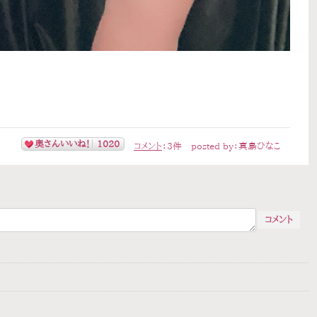
奥さんいいね！
1020
コメント
：
3
件
posted by：
真島ひなこ