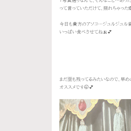
『写真通りなんて、そんなこと…あったわ
って言っていただけて、照れちゃった🙈
今日も貴方のアソコ…ジュルジュル
いっぱい食べさせてね🍌💕
まだ🈳も残ってるみたいなので、早め
オススメです🤭💕