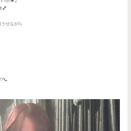
😳💓』
💕
音させながら
の📞