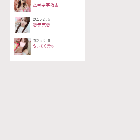
⚠️重要事項⚠️
2025.2.16
🌸完売🌸
2025.2.16
さっそく🥹✨️