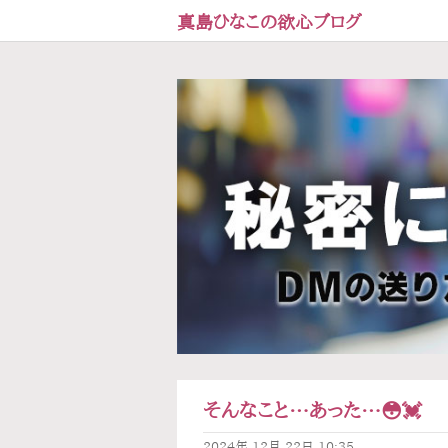
真島ひなこの欲心ブログ
そんなこと…あった…😳💓
2024年
12月
22日
10:35