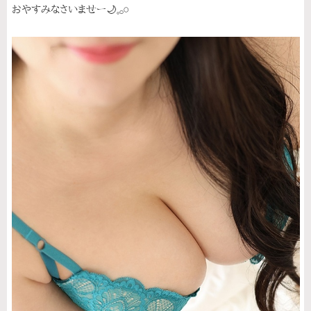
おやすみなさいませー🌙𓈒𓂂𓏸