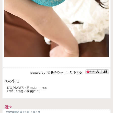
いいね！
35
posted by：
松島ゆめか
コメントする
コメント
：
1
NO NAME
6月25日 11:00
おぱーい!凄い綺麗(*^^*)
近々
2026年6月23日 16:13