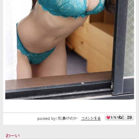
いいね！
29
posted by：
松島ゆめか
コメントする
わーい