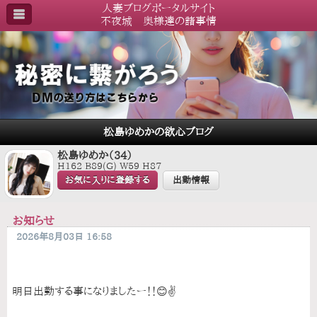
人妻ブログポータルサイト
不夜城 奥様達の諸事情
松島ゆめかの欲心ブログ
松島ゆめか（34）
H162 B89(G) W59 H87
お気に入りに登録する
出勤情報
お知らせ
2026年8月03日 16:58
明日出勤する事になりましたー！！😊✌️