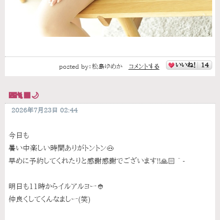
いいね！
14
posted by：
松島ゆめか
コメントする
🌃🐈‍⬛🌙
2026年7月23日 02:44
今日も
暑い中楽しい時間ありがトントン🐽
早めに予約してくれたりと感謝感謝でございます!!🙏🏻´-
明日も11時からイルアルヨー👲
仲良くしてくんなましー(笑)