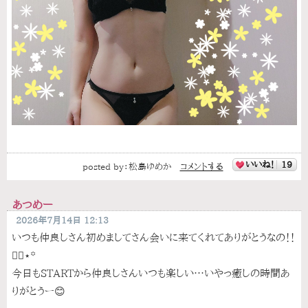
いいね！
19
posted by：
松島ゆめか
コメントする
あつめー
2026年7月14日 12:13
いつも仲良しさん初めましてさん会いに来てくれてありがとうなの！！
🙂‍↕️⋆꙳
今日もSTARTから仲良しさんいつも楽しい…いやっ癒しの時間あ
りがとうー😊