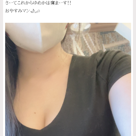
さーてこれからゆめかは寝まーす！！
おやすみマン🌙𓈒𓂂𓏸