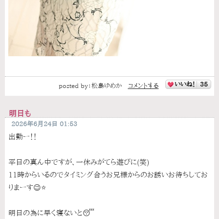
いいね！
35
posted by：
松島ゆめか
コメントする
明日も
2026年6月24日 01:53
出勤ー！！
平日の真ん中ですが、一休みがてら遊びに(笑)
11時からいるのでタイミング合うお兄様からのお誘いお待ちしてお
りまーす😉‎⭐
明日の為に早く寝ないと😴