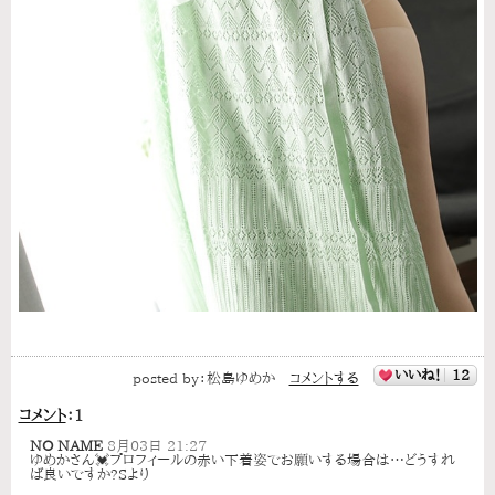
いいね！
12
posted by：
松島ゆめか
コメントする
コメント
：
1
NO NAME
8月03日 21:27
ゆめかさん💓プロフィールの赤い下着姿でお願いする場合は…どうすれ
ば良いですか?Sより