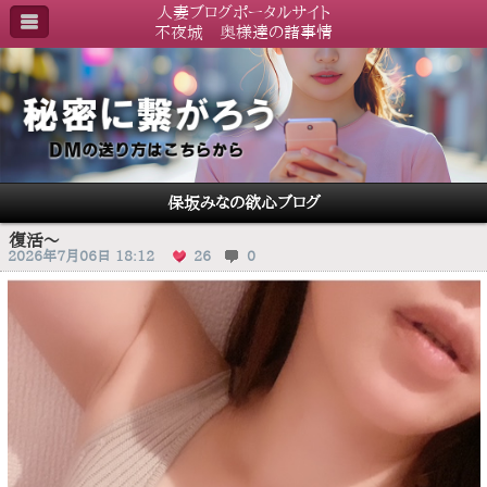
人妻ブログポータルサイト
不夜城 奥様達の諸事情
保坂みなの欲心ブログ
復活〜
2026年7月06日 18:12
26
0