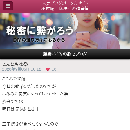
人妻ブログポータルサイト
不夜城 奥様達の諸事情
藤野ここみの欲心ブログ
こんにちは😊
2026年7月06日 10:12
16
ここみです🎀
今日出勤予定だったのですが
お休みに変更になってしまいました🌦️
残念です😢
明日は元気に出ます
玉子焼きが食べたくなったので