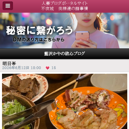
人妻ブログポータルサイト
不夜城 奥様達の諸事情
藍沢かやの欲心ブログ
明日🌟
2026年6月12日 18:00
15