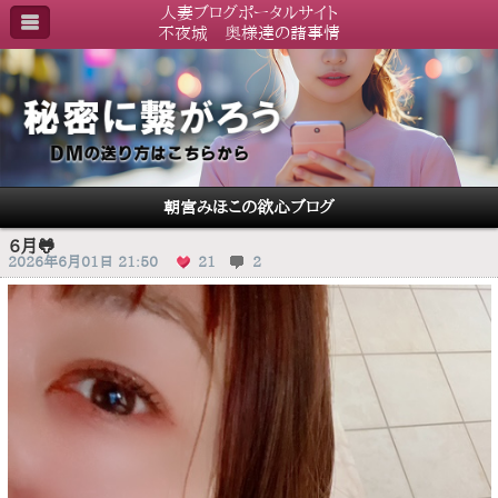
人妻ブログポータルサイト
不夜城 奥様達の諸事情
朝宮みほこの欲心ブログ
6月🐸
2026年6月01日 21:50
21
2