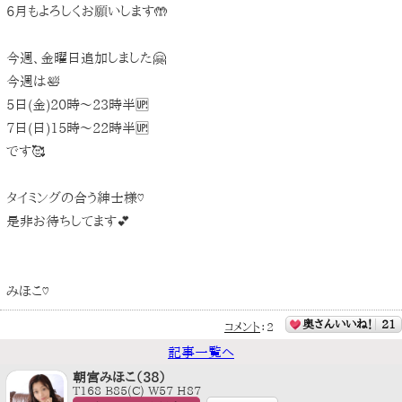
6月もよろしくお願いします🤲
今週、金曜日追加しました🤗
今週は🛀
5日(金)20時〜23時半🆙
7日(日)15時〜22時半🆙
です🥰
タイミングの合う紳士様♡
是非お待ちしてます💕
みほこ♡
奥さんいいね！
21
コメント
：
2
記事一覧へ
朝宮みほこ（38）
T168 B85(C) W57 H87