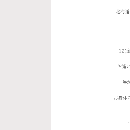
北海道
12(
お逢い
暑
お身体に