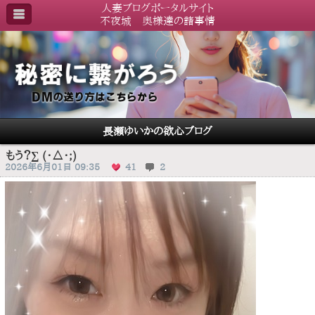
人妻ブログポータルサイト
不夜城 奥様達の諸事情
長瀬ゆいかの欲心ブログ
もう？∑ (･△･;)
2026年6月01日 09:35
41
2