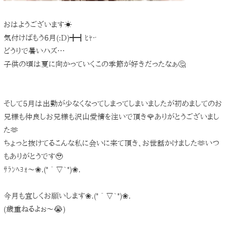
おはようございます☀️
気付けばもう6月(:D)╋┫ﾋｬｰ
どうりで暑いハズ…
子供の頃は夏に向かっていくこの季節が好きだったなぁ🤔
そして5月は出勤が少なくなってしまってしまいましたが初めましてのお
兄様も仲良しお兄様も沢山愛情を注いで頂き🌹ありがとうございまし
た🫶
ちょっと抜けてるこんな私に会いに来て頂き、お世話かけました🫶いつ
もありがとうです🥹
ｻﾗﾝﾍﾖｫ〜❀.(*´▽`*)❀.
今月も宜しくお願いします❀.(*´▽`*)❀.
(歳重ねるよぉ〜😭)