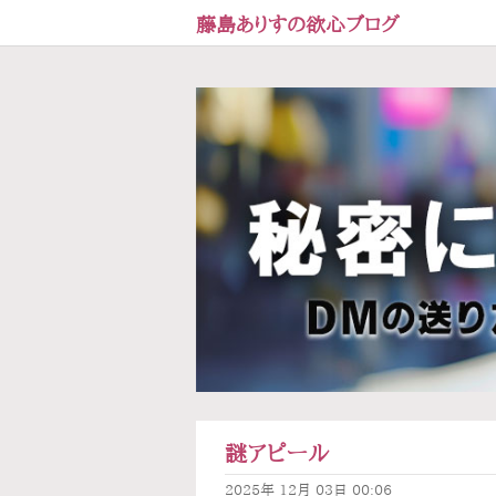
藤島ありすの欲心ブログ
謎アピール
2025年
12月
03日
00:06