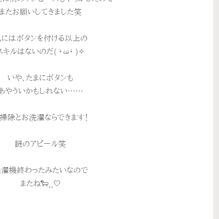
またお願いしてきました笑
私にはボタンを付ける以上の
スキルはないのだ( •̀ω•́ )✧
いや、たまにボタンも
あやういかもしれない……
掃除とお洗濯ならできます！
謎のアピール笑
洗濯機終わったみたいなので
またね🐑⸒⸒‎🤍