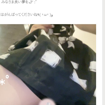
みなさま良い夢を🌙* :ﾟ
夜勤の方はがんばってくださいね٩( •̀ω•́ )ﻭ