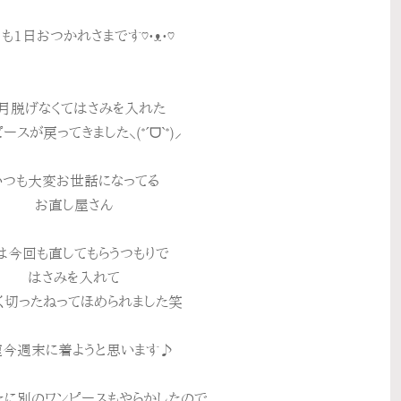
も1日おつかれさまです♡•ᴥ•♡
月脱げなくてはさみを入れた
ースが戻ってきました⸜(*ˊᗜˋ*)⸝
いつも大変お世話になってる
お直し屋さん
は今回も直してもらうつもりで
はさみを入れて
く切ったねってほめられました笑
速今週末に着ようと思います♪
たに別のワンピースもやらかしたので