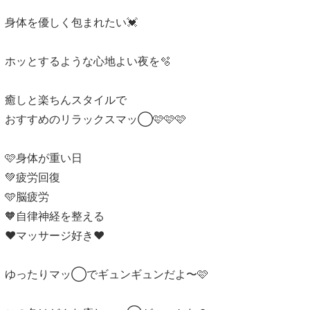
身体を優しく包まれたい💓
ホッとするような心地よい夜を🫧
癒しと楽ちんスタイルで
おすすめのリラックスマッ◯🩷🩷🩷
🩷身体が重い日
💚疲労回復
🩵脳疲労
🧡自律神経を整える
❤️マッサージ好き❤️
ゆったりマッ◯でギュンギュンだよ〜🩷