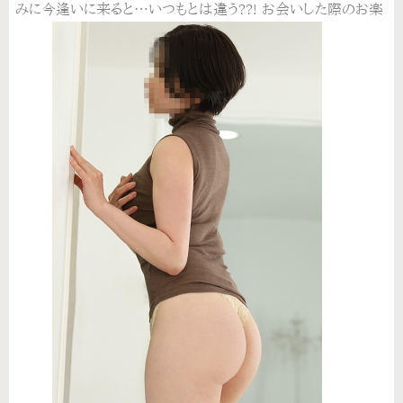
みに今逢いに来ると…いつもとは違う??! お会いした際のお楽