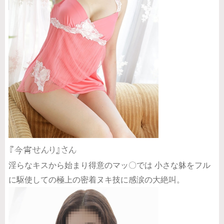
『今宵せんり』さん
淫らなキスから始まり得意のマッ〇では 小さな躰をフル
に駆使しての極上の密着ヌキ技に感涙の大絶叫。