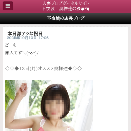
人妻ブログポータルサイト
不夜城 奥様達の諸事情
不夜城の店長ブログ
本日激アツな祝日
2025年10月13日 17:06
どーも
原人です＼(^o^)/
◇◇◆13日(月)オススメ奥様達◆◇◇