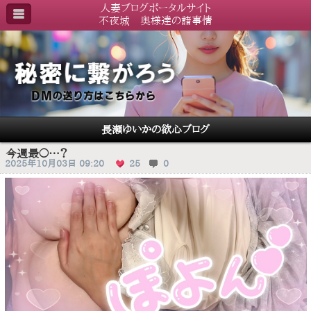
人妻ブログポータルサイト
不夜城 奥様達の諸事情
長瀬ゆいかの欲心ブログ
今週最〇…？
2025年10月03日 09:20
25
0