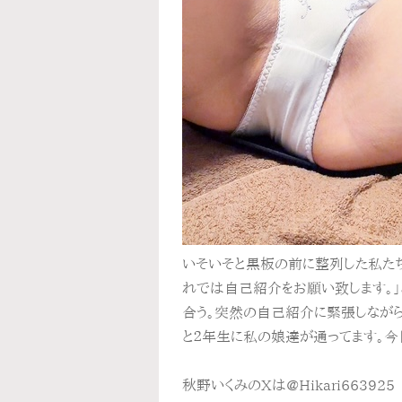
いそいそと黒板の前に整列した私たち
れでは自己紹介をお願い致します。
合う。突然の自己紹介に緊張しながら
と２年生に私の娘達が通ってます。今
秋野いくみのXは@Hikari663925