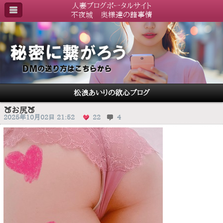
人妻ブログポータルサイト
不夜城 奥様達の諸事情
松浪あいりの欲心ブログ
🍑お尻🍑
2025年10月02日 21:52
22
4