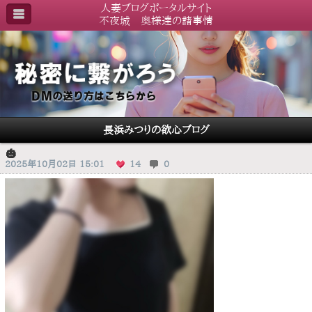
人妻ブログポータルサイト
不夜城 奥様達の諸事情
長浜みつりの欲心ブログ
🎃
2025年10月02日 15:01
14
0