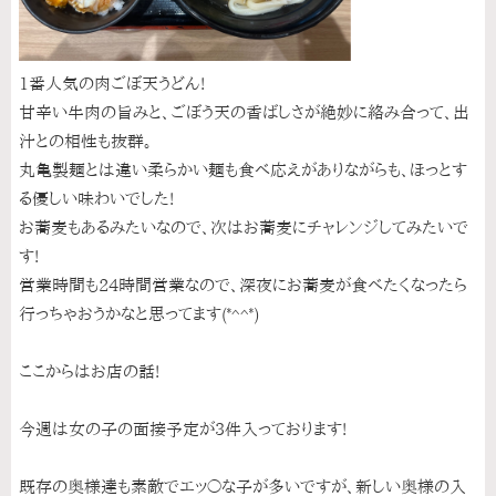
1番人気の肉ごぼ天うどん!
甘辛い牛肉の旨みと、ごぼう天の香ばしさが絶妙に絡み合って、出
汁との相性も抜群。
丸亀製麺とは違い柔らかい麺も食べ応えがありながらも、ほっとす
る優しい味わいでした!
お蕎麦もあるみたいなので、次はお蕎麦にチャレンジしてみたいで
す!
営業時間も24時間営業なので、深夜にお蕎麦が食べたくなったら
行っちゃおうかなと思ってます(*^^*)
ここからはお店の話!
今週は女の子の面接予定が3件入っております!
既存の奥様達も素敵でエッ〇な子が多いですが、新しい奥様の入