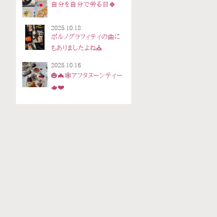
自分を自分で労る日🍀
2025.10.18
ポルノグラフィティの曲に
もありましたよね⛪
2025.10.16
🎃🦇🕸アフタヌーンティー
🫖❤️