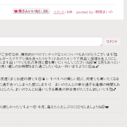
奥さんいいね！
38
コメント
：
6
件
posted by：
桐岡まいの
がご多忙な中、情熱的かつロマンチックなコメントいつもありがとうございます🥰
ュガースクラブで体を洗ったりセラミド系のスキンケア用品で保湿を念入りにし
ます🤗 いつでも私の身体と唇を奪いにいらしてくださいね🤭💓 8月もあっとい
良い癒しのお時間をまた過ごしたいなぁ…叶いますように😌🙏🌠
 夜遅くまでお疲れ様です😊🍵✨ すべすべの美しい肌に、何度でも奪いたくなる
間に過ぎ去ってしまった感じします💨 まいのさんとの幸せ過ぎる逢瀬の時間もあ
願い出来るとしたら、まいのさんとお逢いできる最高の非日常がたくさん欲しいです🥰💕
寂しかったですよー🥺 今月、逢えたら久しぶりに🧜‍♀️🫧‪しましょうね🤭❤️