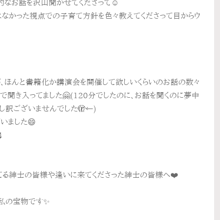
なお話を沢山聞かせてくださって☺️
はなかった視点での子育て方針を色々教えてくださって目からウ
が、ほんと書籍化か講演会を開催して欲しいくらいのお話の数々
聞き入ってました🤗(120分でしたのに、お話を聞くのに夢中
し訳ございませんでした🫣←)
いました😄

てる紳士の皆様や逢いに来てくださった紳士の皆様へ❤️
は私の宝物です✨