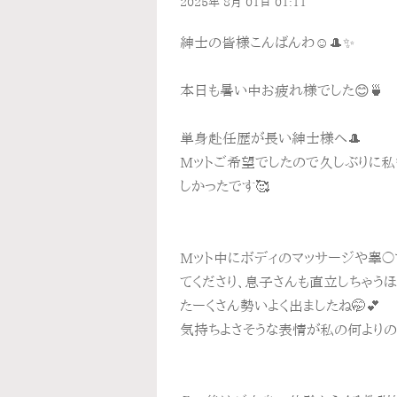
2025年
8月
01日
01:11
紳士の皆様こんばんわ☺️🎩✨
本日も暑い中お疲れ様でした😊🍵
単身赴任歴が長い紳士様へ🎩
Mットご希望でしたので久しぶりに私
しかったです🥰
Mット中にボディのマッサージや睾〇
てくださり、息子さんも直立しちゃうほ
たーくさん勢いよく出ましたね🤭💕
気持ちよさそうな表情が私の何よりの