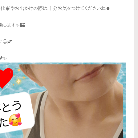
仕事やお出かけの際は十分お気をつけてくださいね🍀
出勤します✨🏰
🤗💕
💗✨