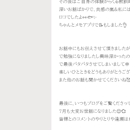
その後はご自身の体験からくる教訓的
深いお話ばかりで、共感の嵐＆私に
ロコでしたよ👀🐟✨
ちゃんとメモアプリで📝もしました👌
お話中にもお伝えさせて頂きました
で勉強になりましたし興味深かったので
で最後バタバタさせてしまいまして申
楽しいひとときをどうもありがとうござ
また他のお話も聞かせてくださいね
最後に、いつもブログをご覧くださっ
7月も大変お世話になりました😌💞
皆様とのコメントのやりとりや逢瀬