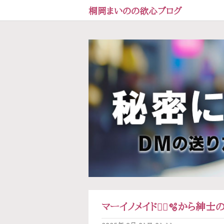
桐岡まいのの欲心ブログ
マーイノメイド🧜‍♀️🫧‪から紳