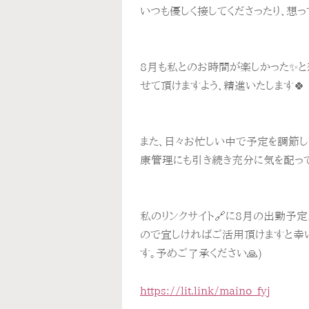
いつも優しく接してくださったり、想っ
8月も私とのお時間が楽しかった✨と
せて頂けますよう、精進いたします🍀
また、日々お忙しい中で予定を調節
康管理にも引き続き充分に気を配って
私のリンクサイト🔗に8月の出勤予
ので宜しければご活用頂けますと幸い
す。予めご了承ください🙏)
https://lit.link/maino_fyj