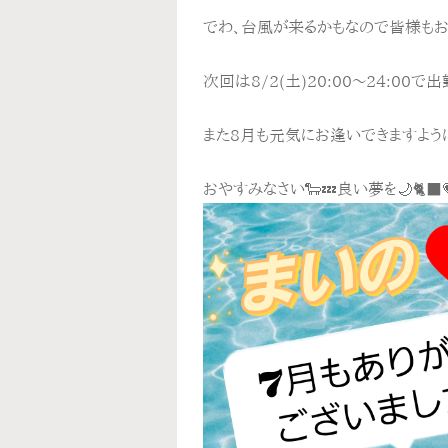
でわ、台風が来るかもなので皆様もお
次回は8/2(土)20:00～24:00で
また8月も元気にお逢いできますように
おやすみなさい🐑💤良い夢を🌙🐈‍⬛