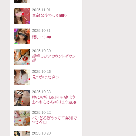
2025.11.01
素敵な夜でした🌃✨
2025.10.31
嬉しい✨❤️
2025.10.30
🌈推し活とカウントダウン
🌈
2025.10.26
見つかった🔎✨
2025.10.23
神にも祈り🙏🏻 ✨紳士さ
まへも心から祈ります🙏🍀
2025.10.22
パンどろぼうってご存知で
すか？🍞
2025.10.20