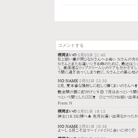
桐岡まいの
8月03日 21:45
私と願い事が同じなNさんへ☺️🎋✨ Nさんの方
Nさんとまたお逢いできる時のために、最近はシ
て、高保湿なリップクリームでのケアも欠かさずして
う間に過ぎ去ってしまう前に、Nさんとの居心地の
NO NAME
8月02日 23:35
8月、夏本番な陽射しに眩しく輝くまいのさんへ❣️
艶全開の唇に釘付けです😍 7月はあっという
っという間でした👩‍❤️‍👨❣️ ひとつだけお
From N
桐岡まいの
8月01日 19:13
紳士(16:35)様へ🎩 先月お逢い出来なかったから
NO NAME
8月01日 16:35
よーし 8月こそはマーイノメイドに会いに行くぞ!