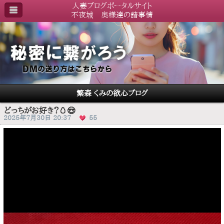
人妻ブログポータルサイト
不夜城 奥様達の諸事情
繁森 くみの欲心ブログ
どっちがお好き？🥚😍
2025年7月30日 20:37
55