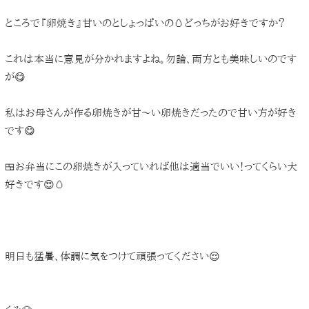
ところで『卵焼き』甘いのとしょっぱいの🥚どっちがお好きですか？
これは本当に意見が分かれますよね。勿論、両方とも美味しいのです
が😋
私はお母さんが作る卵焼きが甘～い卵焼きだったので甘い方が好き
です😋
🍱お弁当にこの卵焼きが入っていれば他は適当でいい！ってくらい大
好きです😍🥚
明日も猛暑、体調に気をつけて頑張ってください😌