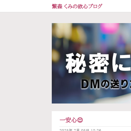
繁森 くみの欲心ブログ
一安心😌
2025年
7月
05日
18:26