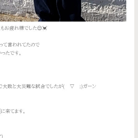
もお疲れ様でした😌💓
って言われてたので
かったです。
で大敗と大災難な試合でしたが(￣▽￣;)ガーン
に来てます。
)