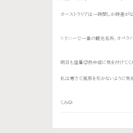
オーストラリアは一時間しか時差がな
シドニーで一番の観光名所、オペラハ
明日も猛暑🥵熱中症に気を付けてく
私は寒さで風邪を引かないように気を
くみ🐶