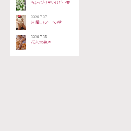
ちょっぴり早いけど…💖
2026.7.27
月曜日(o^－^o)🧡
2026.7.25
花火大会🎆