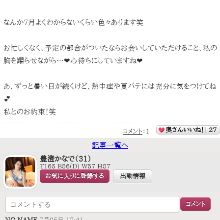
なんか7月よくわからないくらい色々あります笑
お忙しくなく、予定の都合がついたならお会いしていただけること、私の
胸を躍らせながら…❤︎心待ちにしていますね❤︎
あ、ずっと暑い日が続くけど、熱中症や夏バテには充分に気をつけてね
💕
私とのお約束！笑
奥さんいいね！
27
コメント
：
1
記事一覧へ
豊澄かなで（31）
T165 B86(D) W57 H87
お気に入りに登録する
出勤情報
NO NAME
7月05日 17:41